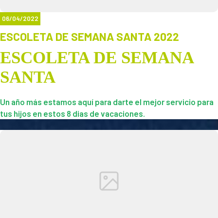
info@funjumpcastellon.es, por teléfono en el 964103203 o
pasando por recepción.
06/04/2022
ESCOLETA DE SEMANA SANTA 2022
Os esperamos a tod@s!!!!
ESCOLETA DE SEMANA
SANTA
Un año más estamos aquí para darte el mejor servicio para
tus hijos en estos 8 dias de vacaciones.
Padel, Fun jump, Vertigo Park, piscina, manualidades,
talleres de cocina.
Las actividades más divertidas con los mejores monitores.
De 9 a 1. Servicio de comedor
Llamanos y apunta a tu hij@ ya.