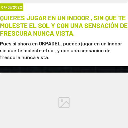
04/07/2022
QUIERES JUGAR EN UN INDOOR , SIN QUE TE
MOLESTE EL SOL Y CON UNA SENSACIÓN DE
FRESCURA NUNCA VISTA.
Pues si ahora en
OKPADEL
, puedes jugar en un indoor
sin que te moleste el sol, y con una sensacion de
frescura nunca vista.
Mediante unos
ventiladores industriales
que generar
una increible un aire constante, y una gran sensacion
de bien estar, sin llegar a molestar, hemos conseguido
una temperatura muy agradable que puedes comprobar
tu mismo y ademas hemos cambiado todo el techo,
consigiendo una gran mejora en la temperatura
interior.
Ven a OKPADEL y que no te lo cuenten. Y si vienes con