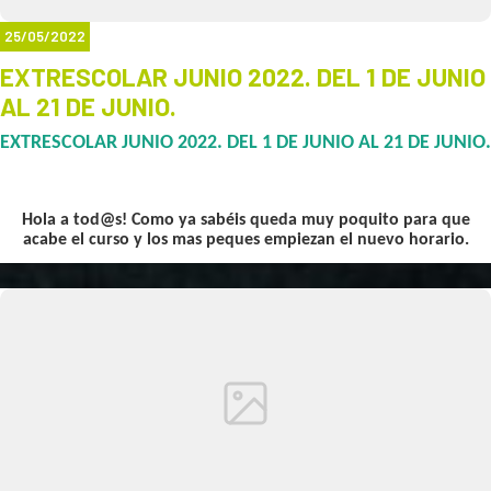
25/05/2022
EXTRESCOLAR JUNIO 2022. DEL 1 DE JUNIO
AL 21 DE JUNIO.
EXTRESCOLAR JUNIO 2022. DEL 1 DE JUNIO AL 21 DE JUNIO.
Hola a tod@s! Como ya sabéis queda muy poquito para que
acabe el curso y los mas peques empiezan el nuevo horario.
Las extraescolares finalizan el 31 de mayo pero no nos vamos.
Seguimos aquí con los niños de Lunes a Viernes de 15:00 a 17:30
haciendo actividades de multideporte.
Los recogeremos del Isidoro Andrés a las 14:30 cuando terminen
de comer y vendremos al centro para realizar las actividades
donde nos encontraremos con los niñ@s que van a otros
colegios.
El precio será de 55€ con el 30% de descuento para los hermanos.
La inscripción la podéis hacer tanto por mail en