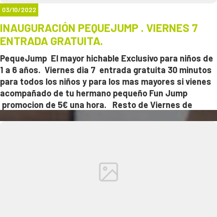
infomación
03/10/2022
INAUGURACIÓN PEQUEJUMP . VIERNES 7
ENTRADA GRATUITA.
PequeJump El mayor hichable Exclusivo para niños de
1 a 6 años. Viernes dia 7 entrada gratuita 30 minutos
para todos los niños y para los mas mayores si vienes
acompañado de tu hermano pequeño Fun Jump
promocion de 5€ una hora. Resto de Viernes de
Octubre 5€ 1 hora y para los hermanitos mas mayores
5€ una hora en fun jump. Uso Obligatorio de
Calcetines especiales. Reserva tu entrada en
http://www.funjumpcastellon.es