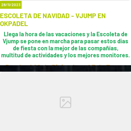
28/11/2023
ESCOLETA DE NAVIDAD - VJUMP EN
OKPADEL
Llega la hora de las vacaciones y la Escoleta de
Vjump se pone en marcha para pasar estos dias
de fiesta con la mejor de las compañías,
multitud de actividades y los mejores monitores.
Desde el 26 de Diciembre al 5 de Enero,
Servicios opcionales: matinera y comedor.
No lo dudes, tus hijos pasarán unas navidades
rodeados de deporte, saltos, hinchables y
muchos amigos.
Os esperamos¡¡
Envianos un whatsapp o llámanos para más