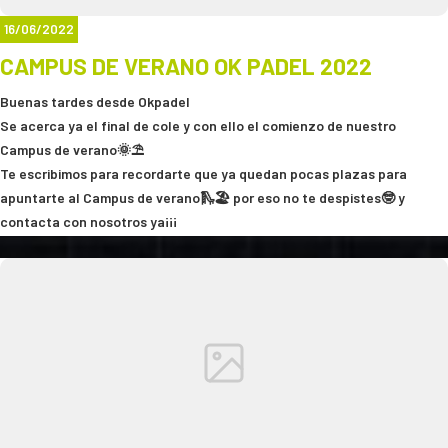
tus hijos pueden disfrutar de FUN JUMP, con AIRE
ACONDICIONADO, se lo pasaran PIPA, mientras tu
16/06/2022
practicas tu deporte preferido.
CAMPUS DE VERANO OK PADEL 2022
Recuerda abrimos todos los dias de 9 a 23:00 ,
Buenas tardes desde Okpadel
Sabados y domingos inlcuidos.
Se acerca ya el final de cole y con ello el comienzo de nuestro
Campus de verano🌞⛱️
Te escribimos para recordarte que ya quedan pocas plazas para
apuntarte al Campus de verano🛝🏖️ por eso no te despistes🤓 y
contacta con nosotros ya¡¡¡
Reserva tu plaza.
📅!!Desde el 27 de junio al 26 de agosto¡¡📆