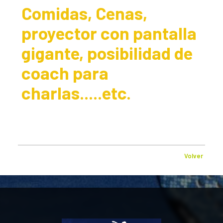
Comidas, Cenas,
proyector con pantalla
gigante, posibilidad de
coach para
charlas.....etc.
Volver